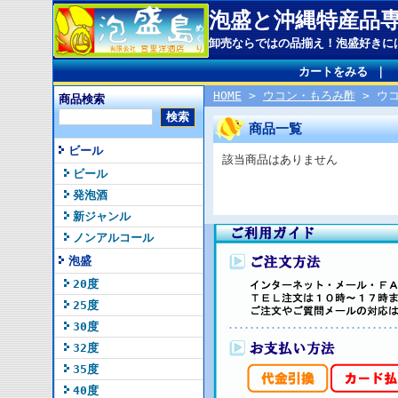
泡盛と沖縄特産品
卸売ならではの品揃え！泡盛好きに
カートをみる
｜
HOME
>
ウコン・もろみ酢
> ウ
商品検索
商品一覧
ビール
該当商品はありません
ビール
発泡酒
新ジャンル
ノンアルコール
泡盛
20度
25度
30度
32度
35度
40度