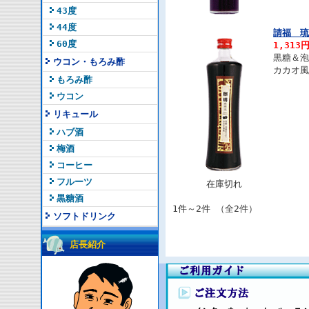
43度
44度
請福 琉
60度
1,313
黒糖＆
ウコン・もろみ酢
カカオ
もろみ酢
ウコン
リキュール
ハブ酒
梅酒
コーヒー
フルーツ
在庫切れ
黒糖酒
1件～2件 （全2件）
ソフトドリンク
店長紹介