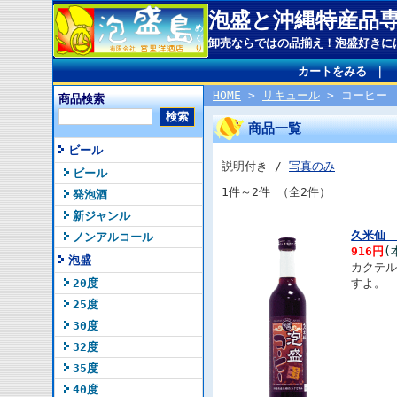
泡盛と沖縄特産品
卸売ならではの品揃え！泡盛好きに
カートをみる
｜
HOME
>
リキュール
> コーヒー
商品検索
商品一覧
ビール
説明付き /
写真のみ
ビール
1件～2件 （全2件）
発泡酒
新ジャンル
久米仙 
ノンアルコール
916円
(
泡盛
カクテ
20度
すよ。
25度
30度
32度
35度
40度