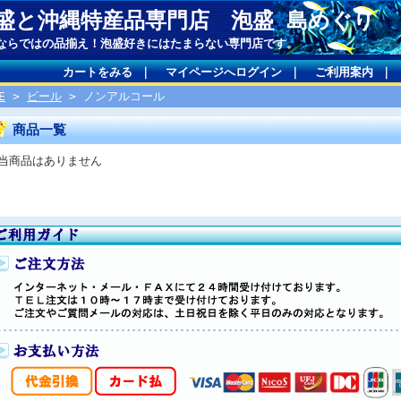
盛と沖縄特産品専門店 泡盛 島めぐり
ならではの品揃え！泡盛好きにはたまらない専門店です。
カートをみる
｜
マイページへログイン
｜
ご利用案内
｜
E
>
ビール
> ノンアルコール
商品一覧
当商品はありません