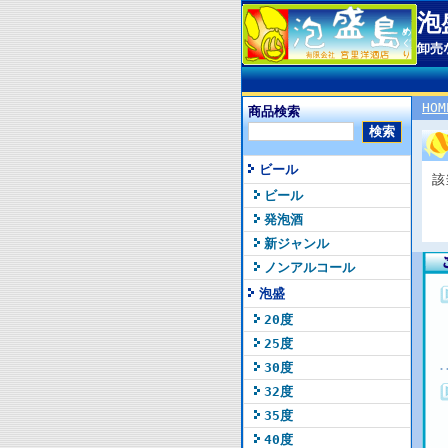
泡
卸売
HOM
商品検索
ビール
該
ビール
発泡酒
新ジャンル
ノンアルコール
泡盛
20度
25度
30度
32度
35度
40度