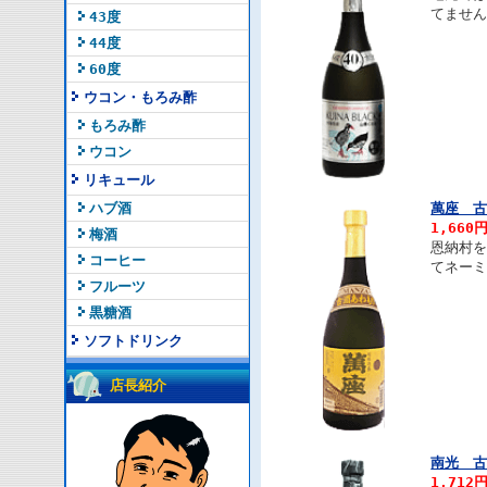
てませ
43度
44度
60度
ウコン・もろみ酢
もろみ酢
ウコン
リキュール
ハブ酒
萬座 古
1,660
梅酒
恩納村
コーヒー
てネー
フルーツ
黒糖酒
ソフトドリンク
店長紹介
南光 古
1,712