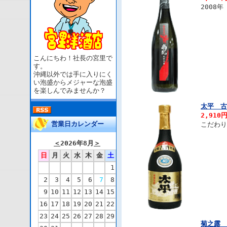
2008
こんにちわ！社長の宮里で
す。
沖縄以外では手に入りにく
い泡盛からメジャーな泡盛
を楽しんでみませんか？
太平 古
2,910
営業日カレンダー
こだわり
＜
2026年8月
＞
日
月
火
水
木
金
土
1
2
3
4
5
6
7
8
9
10
11
12
13
14
15
16
17
18
19
20
21
22
23
24
25
26
27
28
29
菊之露 