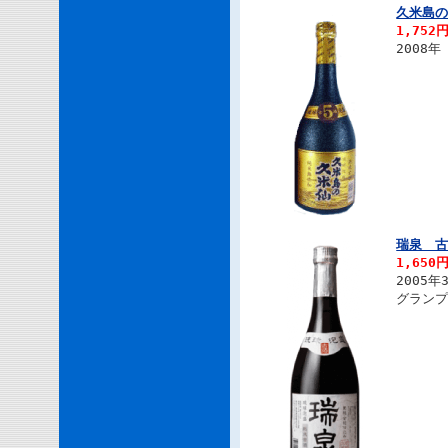
久米島の
1,752
2008
瑞泉 古
1,650
2005
グラン