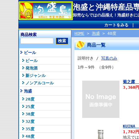
泡盛と沖縄特産品
卸売ならではの品揃え！泡盛好きに
カートをみる
｜
HOME
>
泡盛
> 40度
商品検索
商品一覧
ビール
説明付き /
写真のみ
ビール
1件～9件 （全9件）
発泡酒
新ジャンル
菊之露 
ノンアルコール
3,360
泡盛
20度
25度
30度
32度
KUIN
35度
1,782
40度
地元では