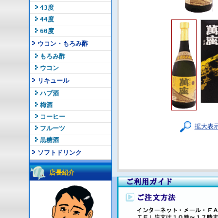
43度
44度
60度
ウコン・もろみ酢
もろみ酢
ウコン
リキュール
ハブ酒
梅酒
コーヒー
拡大表
フルーツ
黒糖酒
ソフトドリンク
店長紹介