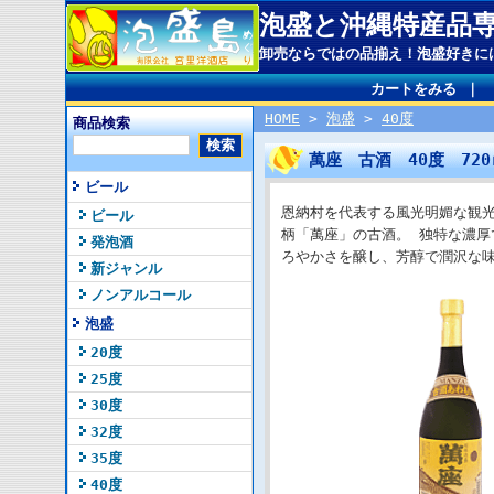
泡盛と沖縄特産品
卸売ならではの品揃え！泡盛好きに
カートをみる
｜
HOME
>
泡盛
>
40度
商品検索
萬座 古酒 40度 72
ビール
恩納村を代表する風光明媚な観
ビール
柄「萬座」の古酒。 独特な濃
発泡酒
ろやかさを醸し、芳醇で潤沢な
新ジャンル
ノンアルコール
泡盛
20度
25度
30度
32度
35度
40度