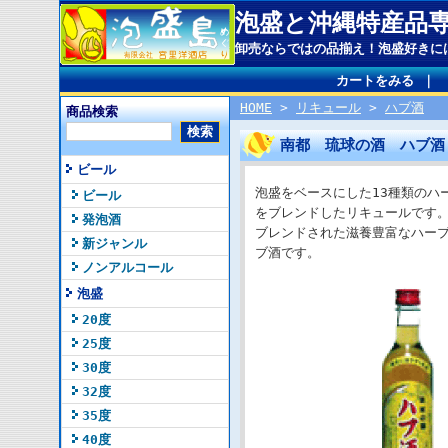
泡盛と沖縄特産品
卸売ならではの品揃え！泡盛好きに
カートをみる
｜
HOME
>
リキュール
>
ハブ酒
商品検索
南都 琉球の酒 ハブ酒（
ビール
泡盛をベースにした13種類のハ
ビール
をブレンドしたリキュールです
発泡酒
ブレンドされた滋養豊富なハー
新ジャンル
ブ酒です。
ノンアルコール
泡盛
20度
25度
30度
32度
35度
40度