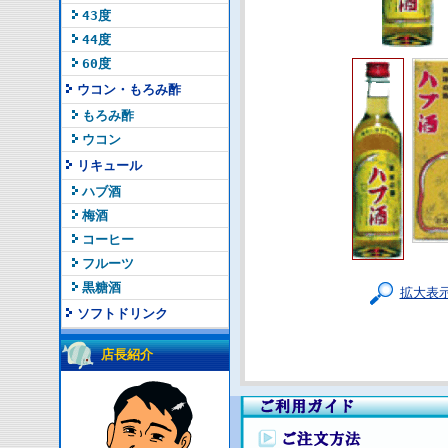
43度
44度
60度
ウコン・もろみ酢
もろみ酢
ウコン
リキュール
ハブ酒
梅酒
コーヒー
フルーツ
黒糖酒
拡大表
ソフトドリンク
店長紹介