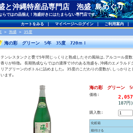
盛と沖縄特産品専門店 泡盛 島めぐり
ならではの品揃え！泡盛好きにはたまらない専門店です。
カートをみる
｜
マイページへログイン
｜
ご利用案内
｜
E
>
泡盛
>
35度
海の彩 グリーン 5年 35度 720ｍｌ
ステンレスタンクと甕で5年間じっくりと熟成したその風味は､アルコール度数
な香りが特徴｡ 長期熟成ならではの濃厚でｺｸのある泡盛を､沖縄のエメラルド
クリアグリーンのボトルに詰めました｡ 35度のこだわりの度数が､しっかり
ています｡
海の彩 グリーン 5年
価格:
2,05
187円
購入数:
化粧箱
箱付ける