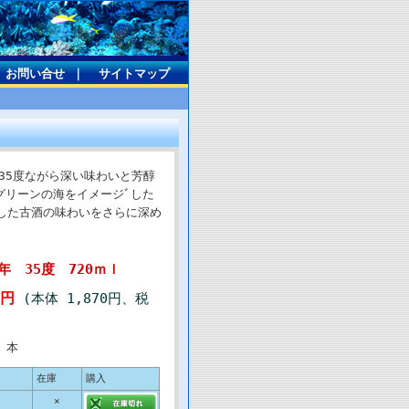
お問い合せ
｜
サイトマップ
35度ながら深い味わいと芳醇
グリーンの海をイメージﾞした
とした古酒の味わいをさらに深め
 35度 720ｍｌ
7円
(本体 1,870円、税
)
本
在庫
購入
×