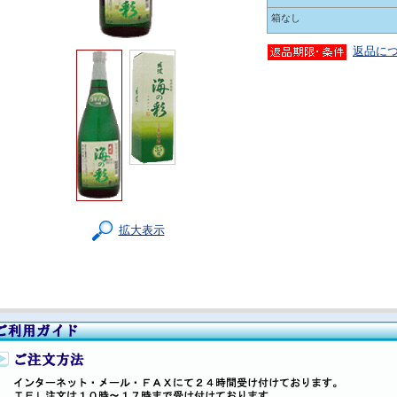
箱なし
返品に
拡大表示