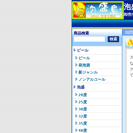
泡
卸売
HOM
商品検索
ビール
ビール
発泡酒
新ジャンル
ノンアルコール
泡盛
20度
25度
30度
32度
35度
40度