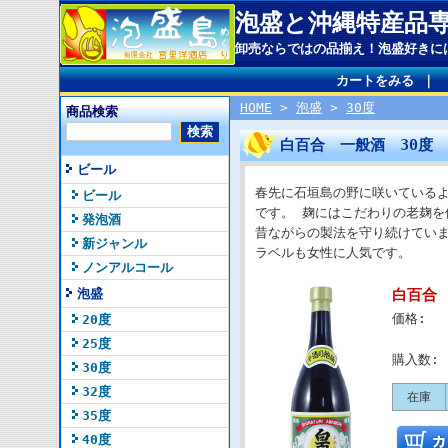
泡盛と沖縄特産品
卸売ならではの品揃え！泡盛好きに
カートをみる
｜
HOME
>
泡盛
>
30度
商品検索
白百合 一般酒 30度 
ビール
春先に石垣島の野に咲いている
ビール
です。 麹にはこだわりの老麹を
発泡酒
昔ながらの製法を守り続けてい
新ジャンル
ラベルも女性に人気です。
ノンアルコール
泡盛
白百合 
価格:
20度
25度
購入数:
30度
32度
在庫
35度
40度