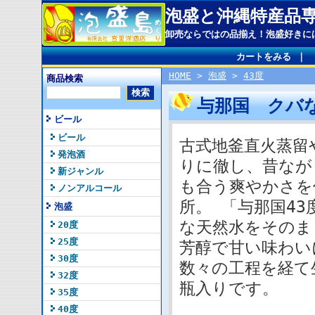
泡盛と沖縄特産品
卸売ならではの品揃え！泡盛好きに
カートをみる
｜
HOME
>
泡盛
>
43度
商品検索
与那国 クバな
ビール
ビール
古式地釜直火蒸留
発泡酒
りに徹し、昔なが
新ジャンル
も合う爽やかさを
ノンアルコール
所。 「与那国4
泡盛
な天然水をそのま
20度
25度
芳醇で甘い味わい
30度
数々の工程を経て
32度
瓶入りです。
35度
40度