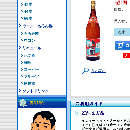
与那国 
43度
価格:
44度
60度
購入数:
ウコン・もろみ酢
在庫
もろみ酢
ウコン
リキュール
ハブ酒
梅酒
コーヒー
拡大表示
フルーツ
黒糖酒
ソフトドリンク
店長紹介