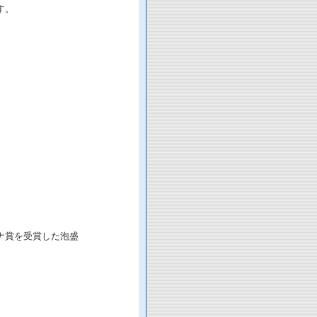
す。
ナ賞を受賞した泡盛