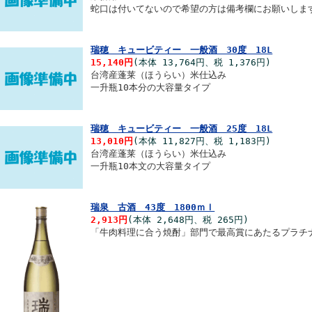
蛇口は付いてないので希望の方は備考欄にお願いしま
瑞穂 キュービティー 一般酒 30度 18L
15,140円
(本体 13,764円、税 1,376円)
台湾産蓬莱（ほうらい）米仕込み
一升瓶10本分の大容量タイプ
瑞穂 キュービティー 一般酒 25度 18L
13,010円
(本体 11,827円、税 1,183円)
台湾産蓬莱（ほうらい）米仕込み
一升瓶10本文の大容量タイプ
瑞泉 古酒 43度 1800ｍｌ
2,913円
(本体 2,648円、税 265円)
「牛肉料理に合う焼酎」部門で最高賞にあたるプラチ