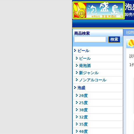
泡
卸売
HOM
商品検索
ビール
説
ビール
1
発泡酒
新ジャンル
ノンアルコール
泡盛
20度
25度
30度
32度
35度
40度