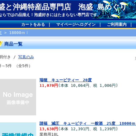
盛と沖縄特産品専門店 泡盛 島めぐり
ならではの品揃え！泡盛好きにはたまらない専門店です。
カートをみる
｜
マイページへログイン
｜
ご利用案内
｜
E
> 18000ｍｌ
商品一覧
明付き /
写真のみ
件～5件 （全5件）
瑞穂 キュービティー 20度
11,070円
(本体 10,064円、税 1,006円)
請福 減圧 キュービティ 一般酒 25度 18000ｍ
13,630円
(本体 12,391円、税 1,239円)
業務用18L