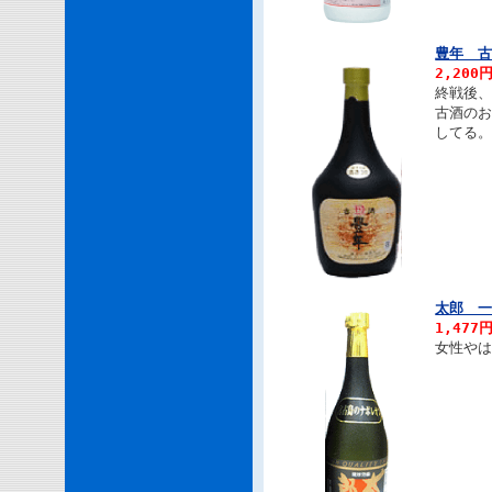
豊年 古
2,200
終戦後
古酒の
してる
太郎 一
1,477
女性や