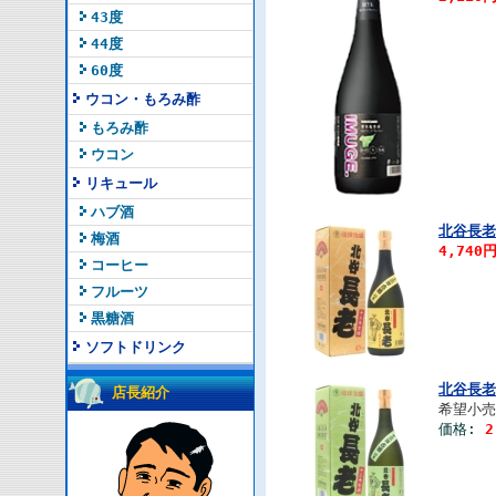
43度
44度
60度
ウコン・もろみ酢
もろみ酢
ウコン
リキュール
ハブ酒
北谷長老
梅酒
4,740
コーヒー
フルーツ
黒糖酒
ソフトドリンク
北谷長老
店長紹介
希望小売
価格:
2