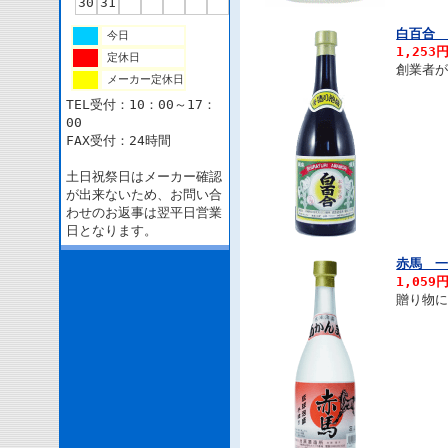
30
31
白百合 
今日
1,253
定休日
創業者
メーカー定休日
TEL受付：10：00～17：
00
FAX受付：24時間
土日祝祭日はメーカー確認
が出来ないため、お問い合
わせのお返事は翌平日営業
日となります。
赤馬 一
1,059
贈り物に