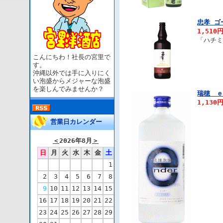
忠孝 ゴ
1,510
「ハチ
こんにちわ！社長の宮里で
す。
沖縄以外では手に入りにく
い泡盛からメジャーな泡盛
を楽しんでみませんか？
瑞穂 ｅ
1,130
営業日カレンダー
＜
2026年8月
＞
日
月
火
水
木
金
土
1
2
3
4
5
6
7
8
9
10
11
12
13
14
15
16
17
18
19
20
21
22
23
24
25
26
27
28
29