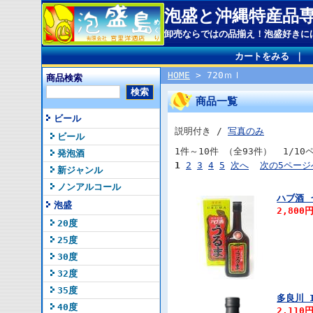
泡盛と沖縄特産品
卸売ならではの品揃え！泡盛好きに
カートをみる
｜
HOME
> 720ｍｌ
商品検索
商品一覧
ビール
説明付き /
写真のみ
ビール
1件～10件 （全93件） 1/10
発泡酒
1
2
3
4
5
次へ
次の5ページ
新ジャンル
ノンアルコール
ハブ酒 
泡盛
2,800
20度
25度
30度
32度
35度
多良川 I
40度
2,110