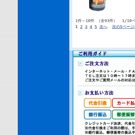
1件～10件 （全93件） 1/10
1
2
3
4
5
次へ
次の5ページ